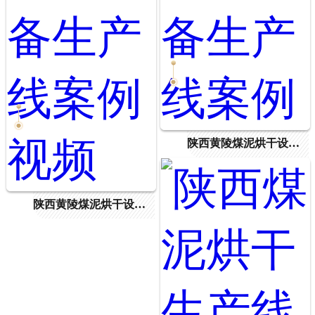
陕西黄陵煤泥烘干设备生产线案例
陕西黄陵煤泥烘干设备生产线案例视频