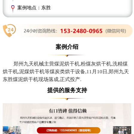
案例地点：东胜
案例介绍
郑州九天机械主营煤泥烘干机,粉煤灰烘干机,洗精煤
烘干机,泥煤烘干机等煤炭类烘干设备,11月10日,郑州九天
东胜煤泥烘干机现场落成,正式投产.
提供的服务支持