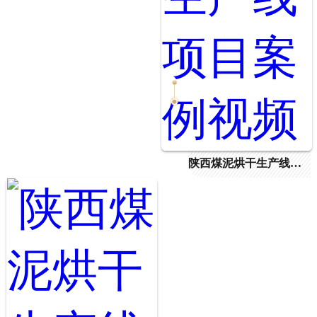
陕西煤泥烘干生产线项目案例视频